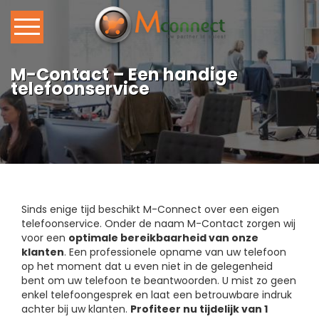
Home
M-Contact – Een handige
telefoonservice
Ons Callcenter
Callcenter Diensten
Vacature
Sinds enige tijd beschikt M-Connect over een eigen
Blog
telefoonservice. Onder de naam
M-Contact
zorgen wij
voor een
optimale bereikbaarheid van onze
klanten
. Een professionele opname van uw telefoon
Contact
op het moment dat u even niet in de gelegenheid
bent om uw telefoon te beantwoorden. U mist zo geen
enkel telefoongesprek en laat een betrouwbare indruk
achter bij uw klanten.
Profiteer nu tijdelijk van 1