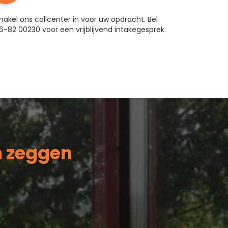
hakel ons
callcenter
in voor uw opdracht. Bel
6-82 00230 voor een vrijblijvend intakegesprek.
n zeggen