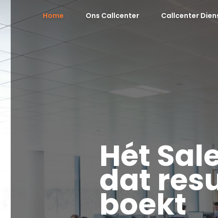
Home
Ons Callcenter
Callcenter Dien
Hét Sal
dat
res
boekt