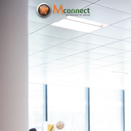
Home
Ons Callcenter
Callcenter Diensten
Vacature
Blog
Contact