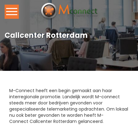
Home
Callcenter Rotterdam
Ons Callcenter
Callcenter Diensten
Vacature
M-Connect heeft een begin gemaakt aan haar
Blog
interregionale promotie. Landelijk wordt M-connect
steeds meer door bedrijven gevonden voor
gespecialiseerde
telemarketing
opdrachten. Om lokaal
Contact
nu ook beter gevonden te worden heeft M-
Connect
Callcenter Rotterdam
gelanceerd.