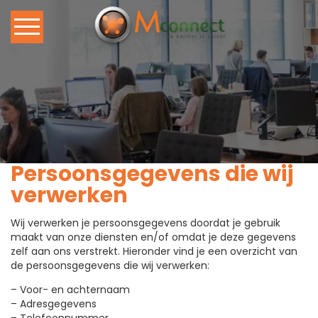
Home
Ons Callcenter
Callcenter Diensten
Persoonsgegevens die wij
Vacature
verwerken
Blog
Wij verwerken je persoonsgegevens doordat je gebruik
maakt van onze diensten en/of omdat je deze gegevens
zelf aan ons verstrekt. Hieronder vind je een overzicht van
Contact
de persoonsgegevens die wij verwerken:
– Voor- en achternaam
– Adresgegevens